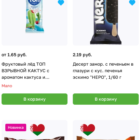
от 1.65 руб.
2.19 руб.
Фруктовый лёд ТОП
Десерт замор. с печеньем в
ВЗРЫВНОЙ КАКТУС с
глазури с кус. печенья
ароматом кактуса и
эскимо ''НЕРО'', 1/60 г
вишневой начинкой с
Мало
взрывной карамелью 70г
В корзину
В корзину
Новинка