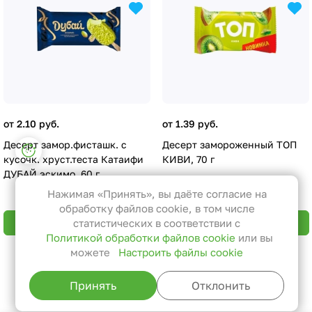
от 2.10 руб.
от 1.39 руб.
Десерт замор.фисташк. с
Десерт замороженный ТОП
Настройки файлов cookie
кусочк. хруст.теста Катаифи
КИВИ, 70 г
Функциональные
ДУБАЙ эскимо, 60 г
Эти файлы необходимы для
Нажимая «Принять», вы даёте согласие на
функционирования сайта и не
обработку файлов cookie, в том числе
могут быть отключены в наших
В корзину
В корзину
статистических в соответствии с
Политикой обработки файлов cookie
или вы
системах. Вы можете настроить
можете
Настроить файлы cookie
браузер так, чтобы он блокировал
Назад к списку
их или уведомлял вас об их
Принять
Отклонить
использовании, но в таком случае
возможно, что некоторые разделы