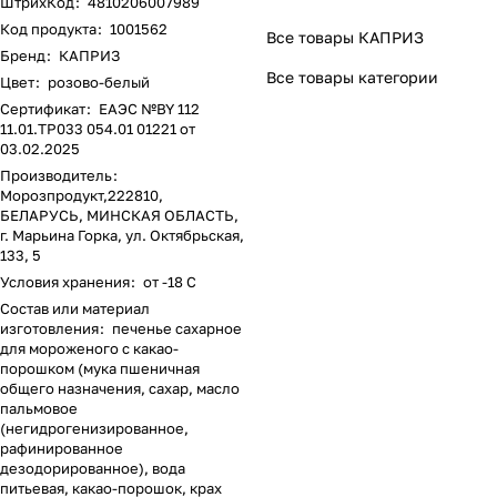
ШтрихКод
:
4810206007989
Код продукта
:
1001562
Все товары КАПРИЗ
Бренд
:
КАПРИЗ
Все товары категории
Цвет
:
розово-белый
Сертификат
:
ЕАЭС №BY 112
11.01.ТР033 054.01 01221 от
03.02.2025
Производитель
:
Морозпродукт,222810,
БЕЛАРУСЬ, МИНСКАЯ ОБЛАСТЬ,
г. Марьина Горка, ул. Октябрьская,
133, 5
Условия хранения
:
от -18 С
Состав или материал
изготовления
:
печенье сахарное
для мороженого с какао-
порошком (мука пшеничная
общего назначения, сахар, масло
пальмовое
(негидрогенизированное,
рафинированное
дезодорированное), вода
питьевая, какао-порошок, крах