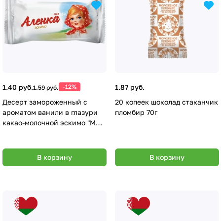
1.40 руб.
-12%
1.87 руб.
1.59 руб.
Десерт замороженный с
20 копеек шоколад стаканчик
ароматом ванили в глазури
пломбир 70г
какао-молочной эскимо "МОЯ
АЛЕНКА", 1/65 г (сод. м.ж. 3
мас. % или более, но менее 7
мас. %) полим. уп
В корзину
В корзину