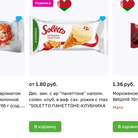
Новинка
от 1.80 руб.
1.36 руб.
 ароматом
Дес. зам. с ар ''панеттоне'' наполн.
Мороженое
молочной
солен. клуб. в ваф. сах. рожке с глаз
ВИШНЯ 70г
65 г (сод.
''SOLETTO ПАНЕТТОНЕ-КЛУБНИКА
Мало
 но менее 7
В корзину
В корзин