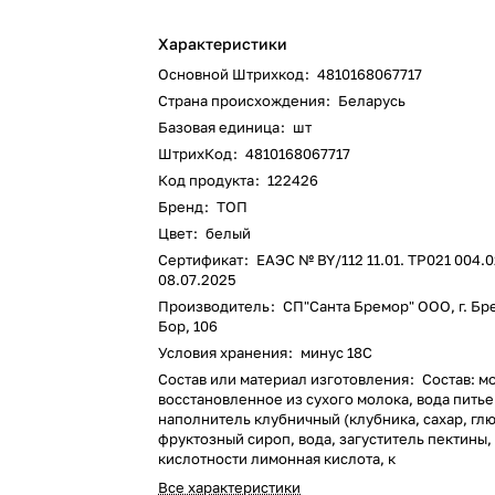
Характеристики
Основной Штрихкод
:
4810168067717
Страна происхождения
:
Беларусь
Базовая единица
:
шт
ШтрихКод
:
4810168067717
Код продукта
:
122426
Бренд
:
ТОП
Цвет
:
белый
Сертификат
:
ЕАЭС № BY/112 11.01. ТР021 004.0
08.07.2025
Производитель
:
СП"Санта Бремор" ООО, г. Бре
Бор, 106
Условия хранения
:
минус 18С
Состав или материал изготовления
:
Состав: м
восстановленное из сухого молока, вода питье
наполнитель клубничный (клубника, сахар, гл
фруктозный сироп, вода, загуститель пектины,
кислотности лимонная кислота, к
Все характеристики