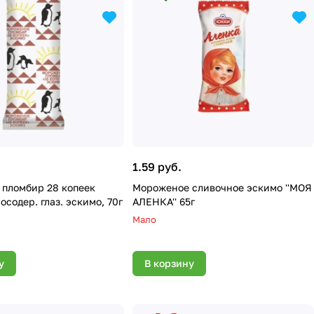
1.59 руб.
пломбир 28 копеек
Мороженое сливочное эскимо ''МОЯ
осодер. глаз. эскимо, 70г
АЛЕНКА'' 65г
Мало
у
В корзину