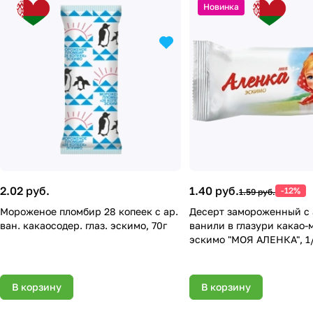
Новинка
2.02 руб.
1.40 руб.
-12%
1.59 руб.
Мороженое пломбир 28 копеек с ар.
Десерт замороженный с
ван. какаосодер. глаз. эскимо, 70г
ванили в глазури какао-
эскимо "МОЯ АЛЕНКА", 1/
м.ж. 3 мас. % или более,
мас. %) полим. уп
В корзину
В корзину