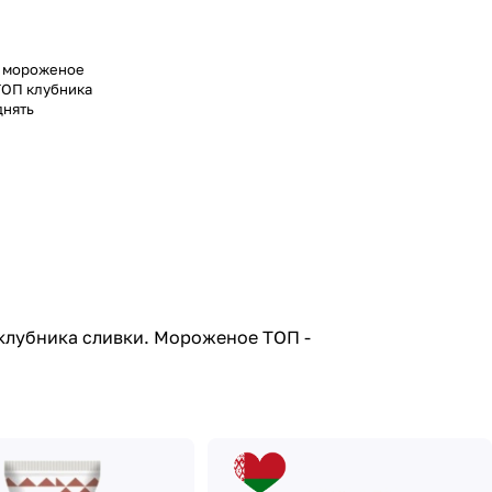
е мороженое
ТОП клубника
днять
клубника сливки. Мороженое ТОП -