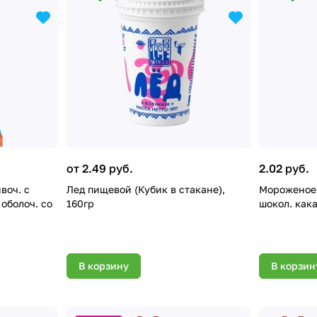
от 2.49 руб.
2.02 руб.
воч. с
Лед пищевой (Кубик в стакане),
Мороженое 
 оболоч. со
160гр
шокол. кака
В корзину
В корзин