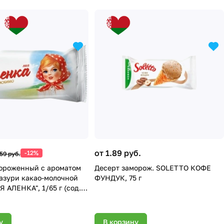
от 1.89 руб.
-12%
.59 руб.
ороженный с ароматом
Десерт заморож. SOLETTO КОФЕ
лазури какао-молочной
ФУНДУК, 75 г
 АЛЕНКА", 1/65 г (сод.
 % или более, но менее 7
им. уп
у
В корзину