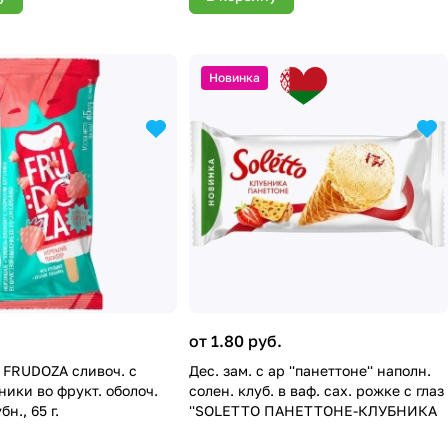
Новинка
от 1.80 руб.
FRUDOZA сливоч. с
Дес. зам. с ар ''панеттоне'' наполн.
ники во фрукт. оболоч.
солен. клуб. в ваф. сах. рожке с глаз
бн., 65 г.
''SOLETTO ПАНЕТТОНЕ-КЛУБНИКА