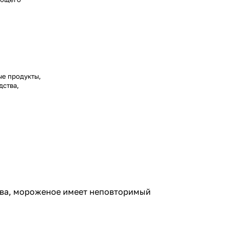
ые продукты,
дства,
ства, мороженое имеет неповторимый