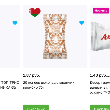
Новинка
1.87 руб.
1.40 руб.
1
 'ТОП ТРИО
20 копеек шоколад стаканчик
Десерт зам
НИКА 65г
пломбир 70г
ванили в г
эскимо "МОЯ
м.ж. 3 мас.
мас. %) пол
В корзину
В корзин