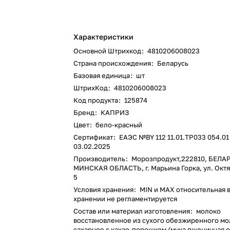
Характеристики
Основной Штрихкод
:
4810206008023
Страна происхождения
:
Беларусь
Базовая единица
:
шт
ШтрихКод
:
4810206008023
Код продукта
:
125874
Бренд
:
КАПРИЗ
Цвет
:
бело-красный
Сертификат
:
ЕАЭС №BY 112 11.01.ТР033 054.01
03.02.2025
Производитель
:
Морозпродукт,222810, БЕЛА
МИНСКАЯ ОБЛАСТЬ, г. Марьина Горка, ул. Октя
5
Условия хранения
:
MIN и MAX относительная 
хранении не регламентируется
Состав или материал изготовления
:
молоко
восстановленное из сухого обезжиренного мо
сахарное с какао-порошком (мука пшеничная 