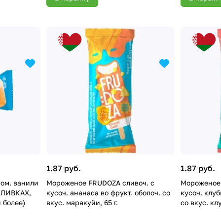
1.87 руб.
1.87 руб.
ом. ванили
Мороженое FRUDOZA сливоч. с
Мороженое 
СЛИВКАХ,
кусоч. ананаса во фрукт. оболоч. со
кусоч. клуб
и более)
вкус. маракуйи, 65 г.
со вкус. клу