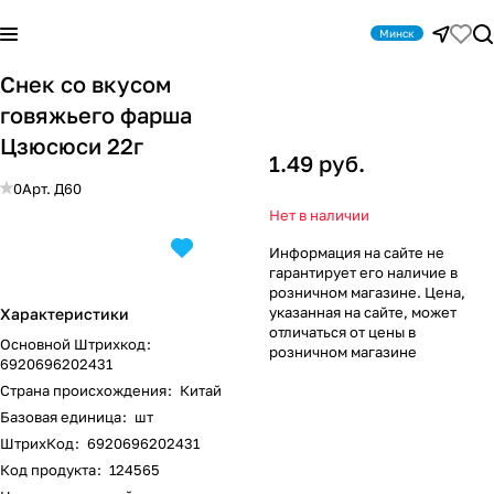
Минск
Снек со вкусом
говяжьего фарша
Цзюсюси 22г
1.49 руб.
0
Арт.
Д60
Нет в наличии
Информация на сайте не
гарантирует его наличие в
розничном магазине. Цена,
указанная на сайте, может
Характеристики
отличаться от цены в
Основной Штрихкод
:
розничном магазине
6920696202431
Страна происхождения
:
Китай
Базовая единица
:
шт
ШтрихКод
:
6920696202431
Код продукта
:
124565