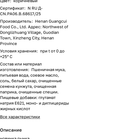
Цвет
:
коричневый
Сертификат
:
N RU Д-
CN.РА06.В.68617/25
Производитель
:
Henan Guangcui
Food Co., Ltd. Адрес: Northwest of
Donglizhuang Village, Guodian
Town, Xinzheng City, Henan
Province
Условия хранения
:
при t от 0 до
+25° С
Состав или материал
изготовления
:
Пшеничная мука,
питьевая вода, соевое масло,
соль, белый сахар, очищенные
семена кунжута, очищенная
паприка, очищенные специи.
Пищевые добавки: глутамат
натрия Е621, моно- и диглицериды
жирных кислот
Все характеристики
Описание
новинка рынка