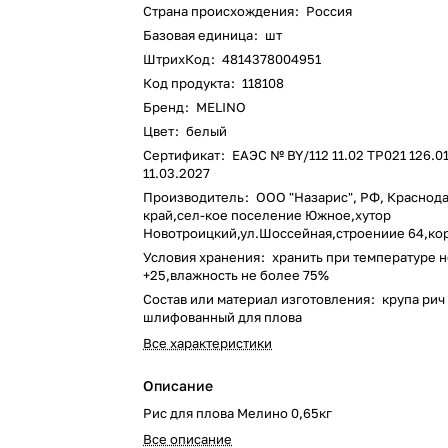
Страна происхождения
:
Россия
Базовая единица
:
шт
ШтрихКод
:
4814378004951
Код продукта
:
118108
Бренд
:
MELINO
Цвет
:
белый
Сертификат
:
ЕАЭС № BY/112 11.02 TP021 126.01
11.03.2027
Производитель
:
ООО "Назарис", РФ, Краснод
край,сел-кое поселение Южное,хутор
Новотроицкий,ул.Шоссейная,строениие 64,ко
Условия хранения
:
хранить при температуре 
+25,влажность не более 75%
Состав или материал изготовления
:
крупа рич
шлифованный для плова
Все характеристики
Описание
Рис для плова Мелино 0,65кг
Все описание