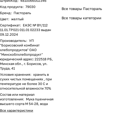
ШтрихКод
:
4810066002346
Код продукта
:
79030
Все товары Пастораль
Бренд
:
Пастораль
Все товары категории
Цвет
:
желтый
Сертификат
:
ЕАЭС № BY/112
11.01.ТР021 011.01 02233 выдан
09.12.2024
Производитель
:
УП
"Борисовский комбинат
хлебопродуктов" ОАО
"Минскоблхлебопродукт"
юридический адрес: 222518 РБ,
Минская обл., г. Борисов, ул.
Труда, 41
Условия хранения
:
хранить в
сухих чистых помещениях , при
температуре не более 30 С и
относительной влажности 70%
Состав или материал
изготовления
:
Мука пшеничная
высшего сорта М 54-28, вода
Все характеристики