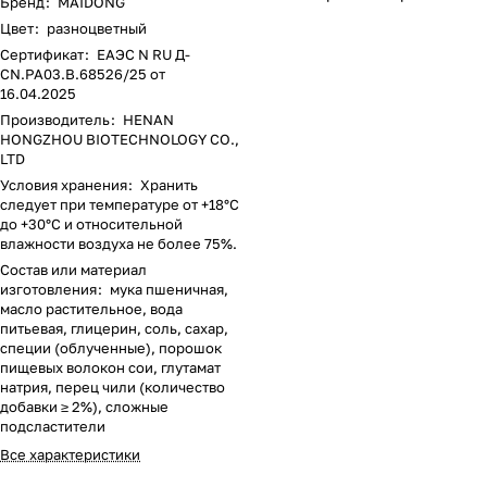
Бренд
:
MAIDONG
Цвет
:
разноцветный
Сертификат
:
ЕАЭС N RU Д-
CN.РА03.В.68526/25 от
16.04.2025
Производитель
:
HENAN
HONGZHOU BIOTECHNOLOGY CO.,
LTD
Условия хранения
:
Хранить
следует при температуре от +18°С
до +30°С и относительной
влажности воздуха не более 75%.
Состав или материал
изготовления
:
мука пшеничная,
масло растительное, вода
питьевая, глицерин, соль, сахар,
специи (облученные), порошок
пищевых волокон сои, глутамат
натрия, перец чили (количество
добавки ≥ 2%), сложные
подсластители
Все характеристики