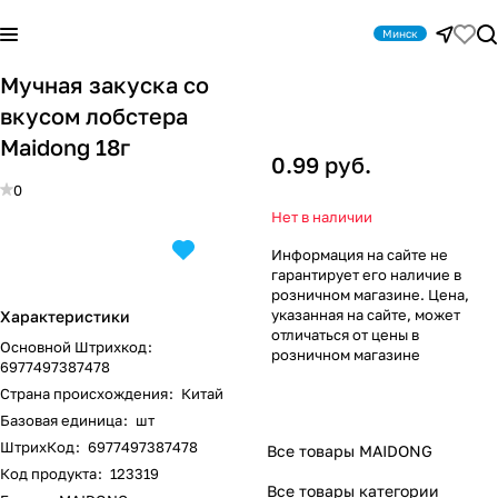
Минск
Мучная закуска со
вкусом лобстера
Maidong 18г
0.99 руб.
0
Нет в наличии
Информация на сайте не
гарантирует его наличие в
розничном магазине. Цена,
указанная на сайте, может
Характеристики
отличаться от цены в
Основной Штрихкод
:
розничном магазине
6977497387478
Страна происхождения
:
Китай
Базовая единица
:
шт
ШтрихКод
:
6977497387478
Все товары MAIDONG
Код продукта
:
123319
Все товары категории