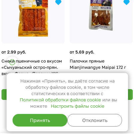
от 2.99 руб.
от 5.69 руб.
Настройки файлов cookie
Снеки пшеничные со вкусом
Палочки пряные
«Сычуаньский остро-прян.
Mianjinwangye Maipai 172 г
Функциональные
вкус» Форма «Палочки XXL»,
Мало
Эти файлы необходимы для
75г
Нажимая «Принять», вы даёте согласие на
функционирования сайта и не
обработку файлов cookie, в том числе
могут быть отключены в наших
статистических в соответствии с
В корзину
В корзину
Политикой обработки файлов cookie
или вы
системах. Вы можете настроить
можете
Настроить файлы cookie
браузер так, чтобы он блокировал
Назад к списку
их или уведомлял вас об их
Принять
Отклонить
использовании, но в таком случае
возможно, что некоторые разделы