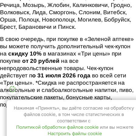
Речица, Мозырь, Жлобин, Калинковичи, Гродно,
Волковыск, Лида, Сморгонь, Слоним, Витебск,
Орша, Полоцк, Новополоцк, Могилев, Бобруйск,
Брест, Барановичи и Пинск.
В свою очередь, при покупке в «Зеленой аптеке»
вы можете получить дополнительный чек-купон
на
скидку 10%
в магазинах «Три цены» при
покупке
от 20 рублей
на все
непродовольственные товары. Чек-купон
действует п
о 31 июля 2026 года
во всей сети
«Три цены». *Скидка не распространяется на
Настройки файлов cookie
алкогольные и слабоалкогольные напитки, пиво,
покупательские пакеты, бонусные карты,
Функциональные
подарочные сертификаты и акционные товары.
Эти файлы необходимы для
Нажимая «Принять», вы даёте согласие на обработку
функционирования сайта и не могут
файлов cookie, в том числе статистических в
быть отключены в наших системах. Вы
соответствии с
Политикой обработки файлов cookie
или вы можете
можете настроить браузер так, чтобы
Настроить файлы cookie
он блокировал их или уведомлял вас об