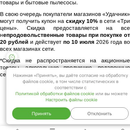
товары и бытовые пылесосы.
В свою очередь покупатели магазинов «Удачник»
могут получить купон на
скидку 10%
в сети «Три
цены». Скидка предоставляется на все
н
епродовольственные товары при покупке от
20 рублей
и действует
по 10 июля
2026 года в
всех магазинах сети.
Настройки файлов cookie
*Скидка не распространяется на акционные
Функциональные
товары, алкогольную продукцию, подарочные
Эти файлы необходимы для
сертификаты, бонусные карты и пакеты.
Нажимая «Принять», вы даёте согласие на обработку
функционирования сайта и не могут
файлов cookie, в том числе статистических в
быть отключены в наших системах. Вы
соответствии с
Политикой обработки файлов cookie
или вы можете
можете настроить браузер так, чтобы
Настроить файлы cookie
он блокировал их или уведомлял вас об
их использовании, но в таком случае
Принять
Отклонить
возможно, что некоторые разделы
сайта не будут работать.