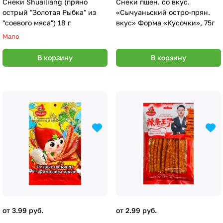
Снеки Shuailiang (пряно
Снеки пшен. со вкус.
острый "Золотая Рыбка" из
«Сычуаньский остро-прян.
"соевого мяса") 18 г
вкус» Форма «Кусочки», 75г
Мало
В корзину
В корзину
от 3.99 руб.
от 2.99 руб.