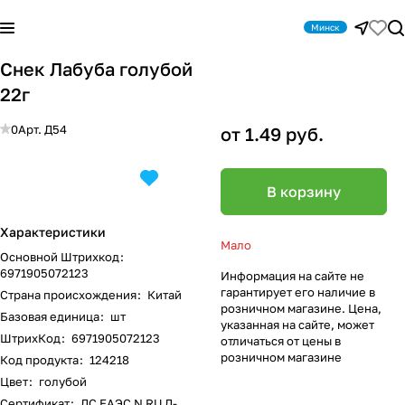
Минск
Снек Лабуба голубой
22г
0
Арт.
Д54
от 1.49 руб.
В корзину
Характеристики
Мало
Основной Штрихкод
:
6971905072123
Информация на сайте не
гарантирует его наличие в
Страна происхождения
:
Китай
розничном магазине. Цена,
Базовая единица
:
шт
указанная на сайте, может
ШтрихКод
:
6971905072123
отличаться от цены в
розничном магазине
Код продукта
:
124218
Цвет
:
голубой
Сертификат
:
ДС ЕАЭС N RU Д-