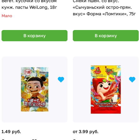
Вегет. кусочки со вкусом
Снеки пшен. со вкус.
кунж. пасты WeiLong, 18г
«Сычуаньский остро-прян.
вкус» Форма «Ломтики», 75г
Мало
В корзину
В корзину
1.49 руб.
от 3.99 руб.