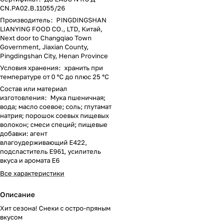
CN.РА02.В.11055/26
Производитель
:
PINGDINGSHAN
LIANYING FOOD CO., LTD, Китай,
Next door to Changqiao Town
Government, Jiaxian County,
Pingdingshan City, Henan Province
Условия хранения
:
хранить при
температуре от 0 °С до плюс 25 °С
Состав или материал
изготовления
:
Мука пшеничная;
вода; масло соевое; соль; глутамат
натрия; порошок соевых пищевых
волокон; смеси специй; пищевые
добавки: агент
влагоудерживающий Е422,
подсластитель Е961, усилитель
вкуса и аромата Е6
Все характеристики
Описание
Хит сезона! Снеки с остро-пряным
вкусом