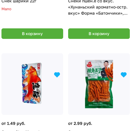
Снек шарики 22г
Снеки пшен.е со вкус.
«Хунаньский ароматно-остр.
Мало
вкус» Форма «Батончики»,
105г
В корзину
В корзину
от 1.49 руб.
от 2.99 руб.