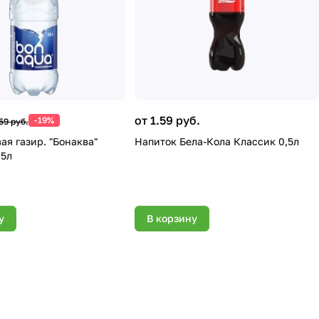
от 1.59 руб.
-19%
59 руб.
ая газир. "Бонаква"
Напиток Бела-Кола Классик 0,5л
,5л
у
В корзину