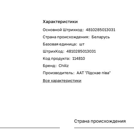
Характеристики
Основной Штрихкод
:
4810285013031
Страна происхождения
:
Беларусь
Базовая единица
:
шт
ШтрихКод
:
4810285013031
Код продукта
:
114810
Бренд
:
Chiilz
Производитель
:
ААТ "Лідскае піва"
Все характеристики
Страна происхождения