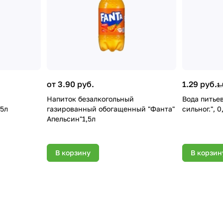
от 3.90 руб.
1.29 руб.
1.
Напиток безалкогольный
Вода питьев
,5л
газированный обогащенный "Фанта"
сильног.", 0
Апельсин"1,5л
В корзину
В корзин