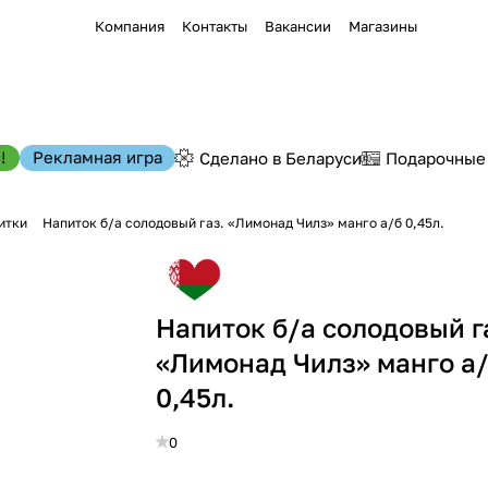
Компания
Контакты
Вакансии
Магазины
!
Рекламная игра
Сделано в Беларуси
Подарочные
итки
Напиток б/а солодовый газ. «Лимонад Чилз» манго а/б 0,45л.
Напиток б/а солодовый г
«Лимонад Чилз» манго а
0,45л.
0