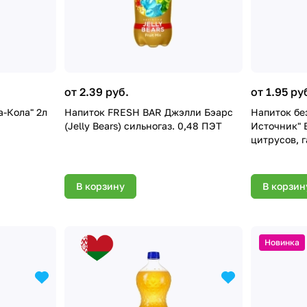
от 2.39 руб.
от 1.95 ру
а-Кола" 2л
Напиток FRESH BAR Джэлли Бэарс
Напиток без
(Jelly Bears) сильногаз. 0,48 ПЭТ
Источник" В
цитрусов, г
В корзину
В корзин
Новинка