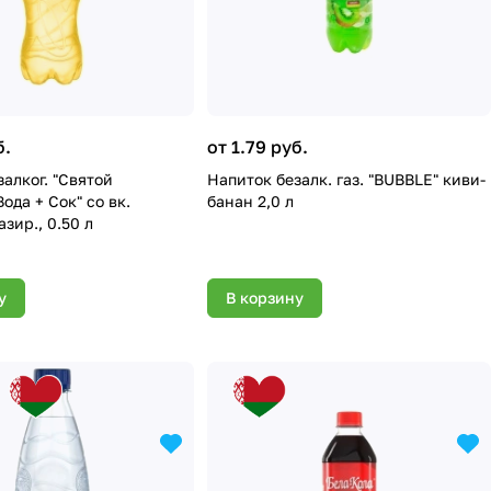
б.
от 1.79 руб.
алког. "Святой
Напиток безалк. газ. "BUBBLE" киви-
ода + Сок" со вк.
банан 2,0 л
азир., 0.50 л
у
В корзину