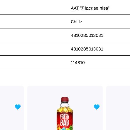
ААТ "Лідскае піва"
Chiilz
4810285013031
4810285013031
114810