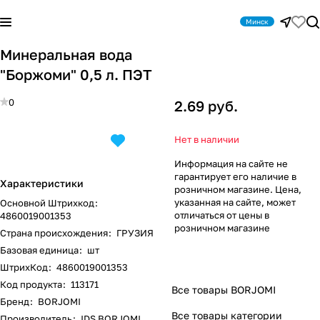
Минск
Минеральная вода
"Боржоми" 0,5 л. ПЭТ
0
2.69 руб.
Нет в наличии
Информация на сайте не
гарантирует его наличие в
Характеристики
розничном магазине. Цена,
указанная на сайте, может
Основной Штрихкод
:
отличаться от цены в
4860019001353
розничном магазине
Страна происхождения
:
ГРУЗИЯ
Базовая единица
:
шт
ШтрихКод
:
4860019001353
Код продукта
:
113171
Все товары BORJOMI
Бренд
:
BORJOMI
Все товары категории
Производитель
:
IDS BORJOMI