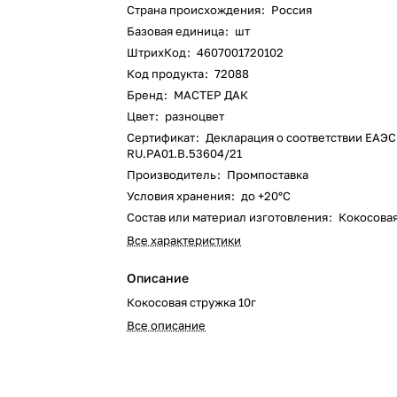
Страна происхождения
:
Россия
Базовая единица
:
шт
ШтрихКод
:
4607001720102
Код продукта
:
72088
Бренд
:
МАСТЕР ДАК
Цвет
:
разноцвет
Сертификат
:
Декларация о соответствии ЕАЭС
RU.PA01.B.53604/21
Производитель
:
Промпоставка
Условия хранения
:
до +20°С
Состав или материал изготовления
:
Кокосовая
Все характеристики
Описание
Кокосовая стружка 10г
Все описание