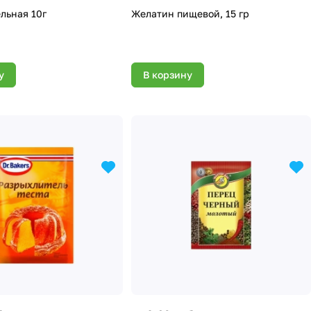
льная 10г
Желатин пищевой, 15 гр
у
В корзину