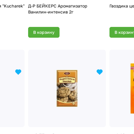
 "Kucharek"
Д-Р БЕЙКЕРС Ароматизатор
Гвоздика це
Ванилин-интенсив 2г
В корзину
В корзин