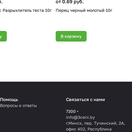
б.
от 0.69 руб.
с Разрыхлитель теста 10г
Перец черный молотый 10г
у
В корзину
Помощь
Связаться с нами
Вопросы и ответы
7300
info@3ceni.by
г.Минск, пер. Тучинский, 2А,
офис 402, Республика