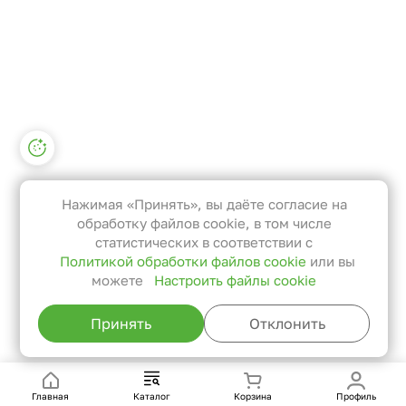
Настройки файлов cookie
Функциональные
Эти файлы необходимы для
Нажимая «Принять», вы даёте согласие на
функционирования сайта и не
обработку файлов cookie, в том числе
могут быть отключены в наших
статистических в соответствии с
Политикой обработки файлов cookie
или вы
системах. Вы можете настроить
можете
Настроить файлы cookie
браузер так, чтобы он блокировал
их или уведомлял вас об их
Принять
Отклонить
использовании, но в таком случае
возможно, что некоторые разделы
сайта не будут работать.
Главная
Каталог
Корзина
Профиль
Статистические