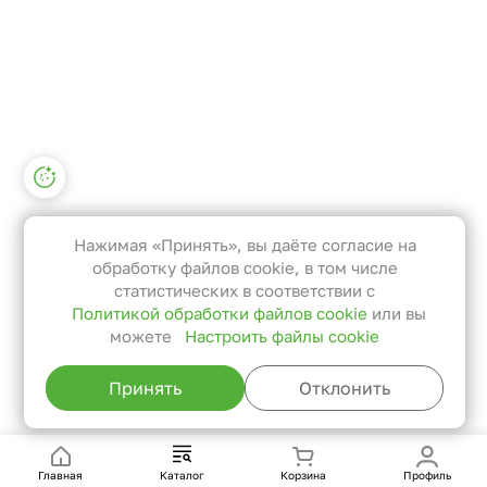
Настройки файлов cookie
Функциональные
Эти файлы необходимы для
Нажимая «Принять», вы даёте согласие на
функционирования сайта и не
обработку файлов cookie, в том числе
могут быть отключены в наших
статистических в соответствии с
Политикой обработки файлов cookie
или вы
системах. Вы можете настроить
можете
Настроить файлы cookie
браузер так, чтобы он блокировал
их или уведомлял вас об их
Принять
Отклонить
использовании, но в таком случае
возможно, что некоторые разделы
сайта не будут работать.
Главная
Каталог
Корзина
Профиль
Статистические