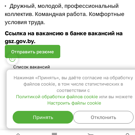
Дружный, молодой, профессиональный
коллектив. Командная работа. Комфортные
условия труда.
Ссылка на вакансию в банке вакансий на
gsz.gov.by.
Отправить резюме
Настройки файлов cookie
Список вакансий
Функциональные
Эти файлы необходимы для
Нажимая «Принять», вы даёте согласие на обработку
функционирования сайта и не могут
файлов cookie, в том числе статистических в
быть отключены в наших системах. Вы
соответствии с
Политикой обработки файлов cookie
или вы можете
можете настроить браузер так, чтобы
Настроить файлы cookie
он блокировал их или уведомлял вас об
их использовании, но в таком случае
Принять
Отклонить
возможно, что некоторые разделы
сайта не будут работать.