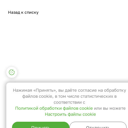
Назад к списку
Настройки файлов cookie
Функциональные
Эти файлы необходимы для
Нажимая «Принять», вы даёте согласие на обработку
функционирования сайта и не могут
файлов cookie, в том числе статистических в
быть отключены в наших системах. Вы
соответствии с
Политикой обработки файлов cookie
или вы можете
можете настроить браузер так, чтобы
Настроить файлы cookie
он блокировал их или уведомлял вас об
их использовании, но в таком случае
Принять
Отклонить