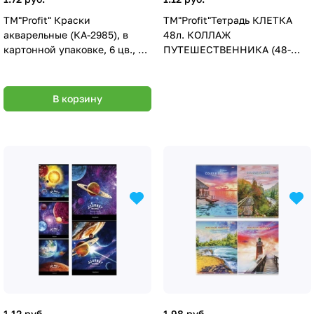
TM"Profit" Краски
TМ"Profit"Тетрадь КЛЕТКА
акварельные (КА-2985), в
48л. КОЛЛАЖ
картонной упаковке, 6 цв., б/
ПУТЕШЕСТВЕННИКА (48-
к
6085) цвет. мелов. обл.
В корзину
1.12 руб.
1.98 руб.