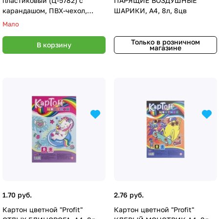
пластиковый (Ц-5782) с
ПАРЯЩИЕ ВОЗДУШНЫЕ
карандашом, ПВХ-чехол,
ШАРИКИ, А4, 8л, 8цв
кратно 24
Мало
Только в розничном
В корзину
магазине
1.70 руб.
2.76 руб.
Картон цветной "Profit"
Картон цветной "Profit"