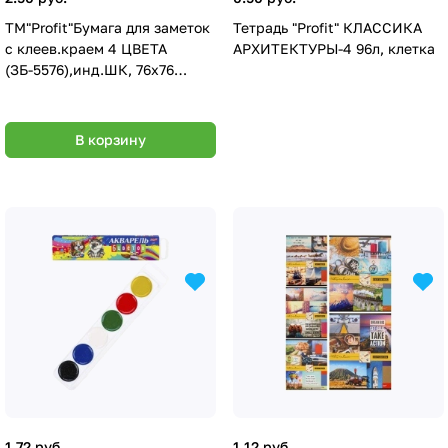
ТМ"Profit"Бумага для заметок
Тетрадь "Profit" КЛАССИКА
с клеев.краем 4 ЦВЕТА
АРХИТЕКТУРЫ-4 96л, клетка
(ЗБ-5576),инд.ШК, 76х76
мм,100л,неон, кр.12 ПХ
В корзину
1.72 руб.
1.12 руб.