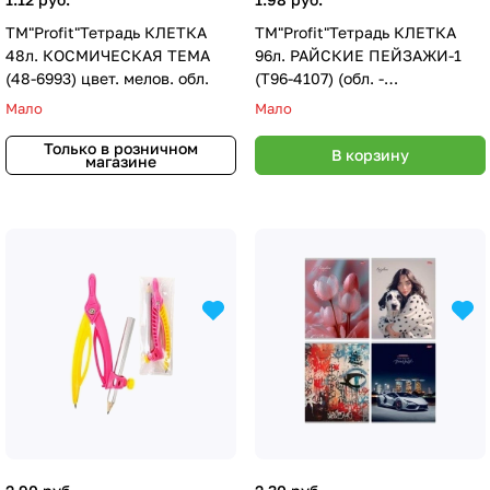
TМ"Profit"Тетрадь КЛЕТКА
TM"Profit"Тетрадь КЛЕТКА
48л. КОСМИЧЕСКАЯ ТЕМА
96л. РАЙСКИЕ ПЕЙЗАЖИ-1
(48-6993) цвет. мелов. обл.
(Т96-4107) (обл. -
мелов.картон)
Мало
Мало
Только в розничном
В корзину
магазине