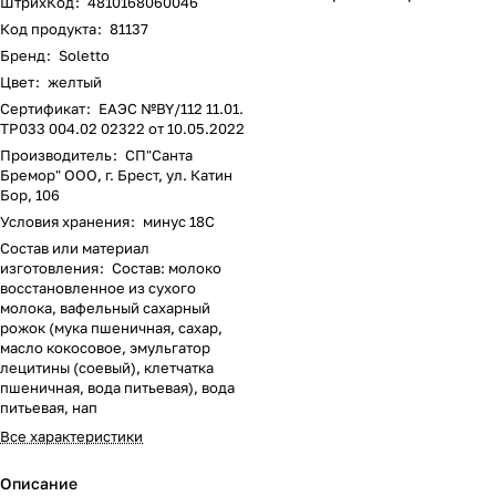
ШтрихКод
:
4810168060046
Код продукта
:
81137
Бренд
:
Soletto
Цвет
:
желтый
Сертификат
:
ЕАЭС №BY/112 11.01.
ТР033 004.02 02322 от 10.05.2022
Производитель
:
СП"Санта
Бремор" ООО, г. Брест, ул. Катин
Бор, 106
Условия хранения
:
минус 18С
Состав или материал
изготовления
:
Состав: молоко
восстановленное из сухого
молока, вафельный сахарный
рожок (мука пшеничная, сахар,
масло кокосовое, эмульгатор
лецитины (соевый), клетчатка
пшеничная, вода питьевая), вода
питьевая, нап
Все характеристики
Описание