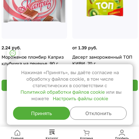
2.24 руб.
от 1.39 руб.
Настройки файлов cookie
Мороженое пломбир Каприз
Десерт замороженный ТОП
Функциональные
клубника на печенье, 90 г
КИВИ, 70 г
Эти файлы необходимы для
Нажимая «Принять», вы даёте согласие на
функционирования сайта и не
обработку файлов cookie, в том числе
могут быть отключены в наших
В корзину
В корзину
статистических в соответствии с
Политикой обработки файлов cookie
или вы
системах. Вы можете настроить
можете
Настроить файлы cookie
браузер так, чтобы он блокировал
Назад к списку
их или уведомлял вас об их
Принять
Отклонить
использовании, но в таком случае
возможно, что некоторые разделы
сайта не будут работать.
Главная
Каталог
Корзина
Профиль