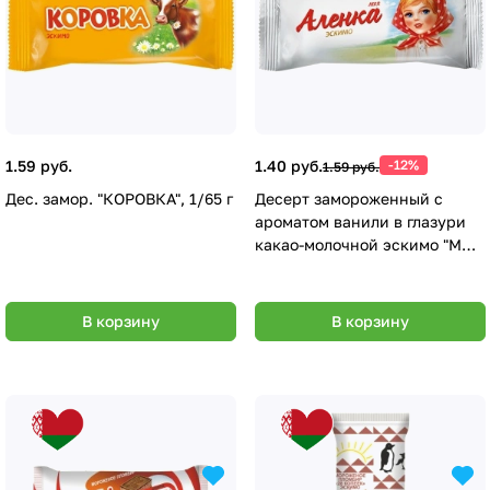
1.59 руб.
1.40 руб.
-12%
1.59 руб.
Дес. замор. "КОРОВКА", 1/65 г
Десерт замороженный с
ароматом ванили в глазури
какао-молочной эскимо "МОЯ
АЛЕНКА", 1/65 г (сод. м.ж. 3
мас. % или более, но менее 7
мас. %) полим. уп
В корзину
В корзину