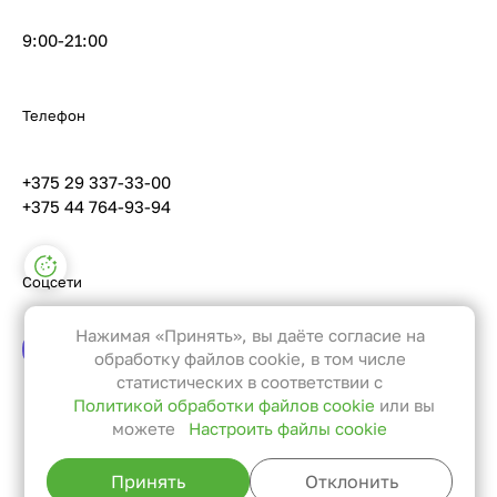
9:00-21:00
Телефон
+375 29 337-33-00
+375 44 764-93-94
Настройки файлов cookie
Соцсети
Функциональные
Эти файлы необходимы для
Нажимая «Принять», вы даёте согласие на
функционирования сайта и не
обработку файлов cookie, в том числе
могут быть отключены в наших
статистических в соответствии с
Политикой обработки файлов cookie
или вы
системах. Вы можете настроить
можете
Настроить файлы cookie
браузер так, чтобы он блокировал
Вернуться к списку
их или уведомлял вас об их
Принять
Отклонить
использовании, но в таком случае