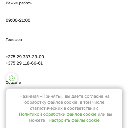
Режим работы
09:00-21:00
Телефон
+375 29 337-33-00
+375 29 118-66-61
Настройки файлов cookie
Соцсети
Функциональные
Эти файлы необходимы для
Нажимая «Принять», вы даёте согласие на
функционирования сайта и не
обработку файлов cookie, в том числе
могут быть отключены в наших
статистических в соответствии с
Политикой обработки файлов cookie
или вы
системах. Вы можете настроить
можете
Настроить файлы cookie
браузер так, чтобы он блокировал
Вернуться к списку