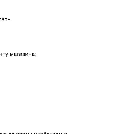
лать.
нту магазина;