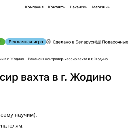
Компания
Контакты
Вакансии
Магазины
!
Рекламная игра
Сделано в Беларуси
Подарочные
и в г. Жодино
Вакансия контролер-кассир вахта в г. Жодино
ир вахта в г. Жодино
сему научим);
упателям;