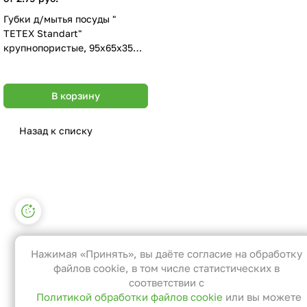
Губки д/мытья посуды "
TETEX Standart"
крупнопористые, 95х65х35
мм, 5 шт
В корзину
Назад к списку
Настройки файлов cookie
Функциональные
Эти файлы необходимы для
Нажимая «Принять», вы даёте согласие на обработку
функционирования сайта и не могут
файлов cookie, в том числе статистических в
быть отключены в наших системах. Вы
соответствии с
Политикой обработки файлов cookie
или вы можете
можете настроить браузер так, чтобы