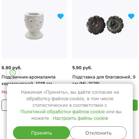
6.90 руб.
5.90 руб.
Настройки файлов cookie
Подсвечник-аромалампа
Подставка для благовоний, 9
Функциональные
керамический, 10*8 см
см (ML-2129)
Эти файлы необходимы для
Нажимая «Принять», вы даёте согласие на
Мало
функционирования сайта и не
обработку файлов cookie, в том числе
Только в розничном
могут быть отключены в наших
статистических в соответствии с
В корзину
магазине
Политикой обработки файлов cookie
или вы
системах. Вы можете настроить
можете
Настроить файлы cookie
браузер так, чтобы он блокировал
Назад к списку
их или уведомлял вас об их
Принять
Отклонить
использовании, но в таком случае