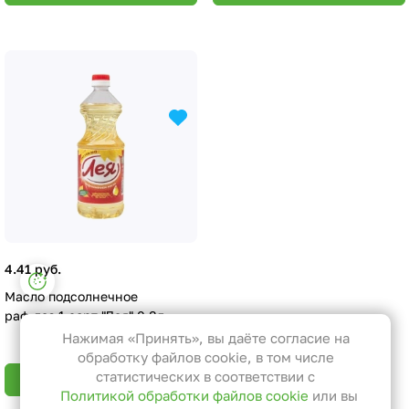
4.41 руб.
Настройки файлов cookie
Масло подсолнечное
Функциональные
раф.дез.1 сорт "Лея" 0,8л
Эти файлы необходимы для
Нажимая «Принять», вы даёте согласие на
функционирования сайта и не
обработку файлов cookie, в том числе
могут быть отключены в наших
статистических в соответствии с
В корзину
Политикой обработки файлов cookie
или вы
системах. Вы можете настроить