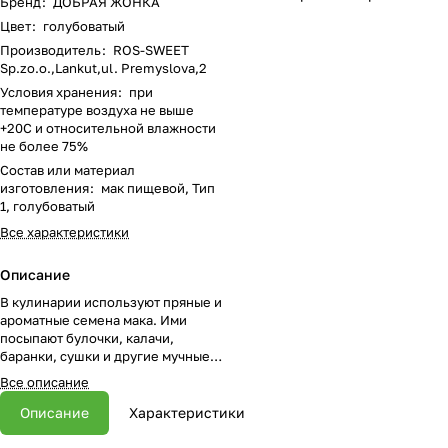
Бренд
:
ДОБРАЯ ЖОНКА
Цвет
:
голубоватый
Производитель
:
ROS-SWEET
Sp.zo.o.,Lankut,ul. Premyslova,2
Условия хранения
:
при
температуре воздуха не выше
+20С и относительной влажности
не более 75%
Состав или материал
изготовления
:
мак пищевой, Тип
1, голубоватый
Все характеристики
Описание
В кулинарии используют пряные и
ароматные семена мака. Ими
посыпают булочки, калачи,
баранки, сушки и другие мучные
изделия, а также добавляют в
Все описание
начинку.
Маковые семечки используются
Описание
Характеристики
для создания хал