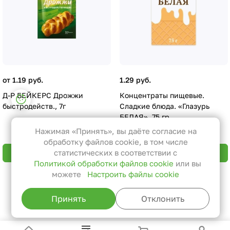
от 1.19 руб.
1.29 руб.
Настройки файлов cookie
Д-Р БЕЙКЕРС Дрожжи
Концентраты пищевые.
быстродейств., 7г
Сладкие блюда. «Глазурь
Функциональные
БЕЛАЯ», 75 гр
Эти файлы необходимы для
Нажимая «Принять», вы даёте согласие на
Мало
функционирования сайта и не
обработку файлов cookie, в том числе
могут быть отключены в наших
статистических в соответствии с
В корзину
В корзину
Политикой обработки файлов cookie
или вы
системах. Вы можете настроить
можете
Настроить файлы cookie
браузер так, чтобы он блокировал
Назад к списку
их или уведомлял вас об их
Принять
Отклонить
использовании, но в таком случае
возможно, что некоторые разделы
сайта не будут работать.