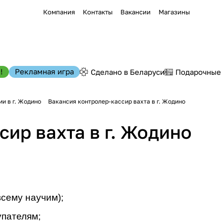
Компания
Контакты
Вакансии
Магазины
!
Рекламная игра
Сделано в Беларуси
Подарочные
и в г. Жодино
Вакансия контролер-кассир вахта в г. Жодино
ир вахта в г. Жодино
сему научим);
упателям;