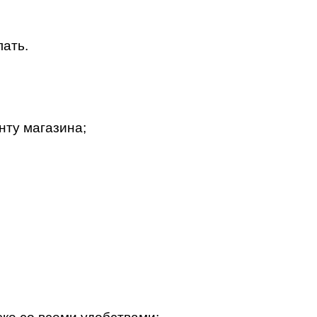
лать.
нту магазина;