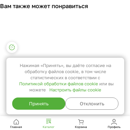
Вам также может понравиться
Настройки файлов cookie
Функциональные
Эти файлы необходимы для
Нажимая «Принять», вы даёте согласие на
функционирования сайта и не
обработку файлов cookie, в том числе
могут быть отключены в наших
статистических в соответствии с
Политикой обработки файлов cookie
или вы
системах. Вы можете настроить
можете
Настроить файлы cookie
браузер так, чтобы он блокировал
их или уведомлял вас об их
Принять
Отклонить
использовании, но в таком случае
возможно, что некоторые разделы
сайта не будут работать.
Главная
Каталог
Корзина
Профиль
Статистические