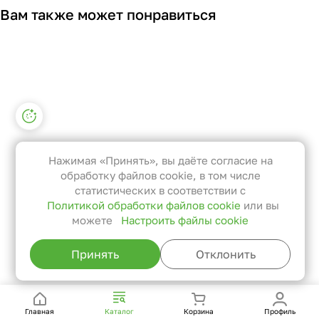
Вам также может понравиться
Настройки файлов cookie
Функциональные
Эти файлы необходимы для
Нажимая «Принять», вы даёте согласие на
функционирования сайта и не
обработку файлов cookie, в том числе
могут быть отключены в наших
статистических в соответствии с
Политикой обработки файлов cookie
или вы
системах. Вы можете настроить
можете
Настроить файлы cookie
браузер так, чтобы он блокировал
их или уведомлял вас об их
Принять
Отклонить
использовании, но в таком случае
возможно, что некоторые разделы
сайта не будут работать.
Главная
Каталог
Корзина
Профиль
Статистические