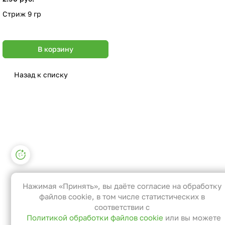
Стриж 9 гр
В корзину
Назад к списку
Настройки файлов cookie
Функциональные
Эти файлы необходимы для
Нажимая «Принять», вы даёте согласие на обработку
функционирования сайта и не могут
файлов cookie, в том числе статистических в
быть отключены в наших системах. Вы
соответствии с
Политикой обработки файлов cookie
или вы можете
можете настроить браузер так, чтобы