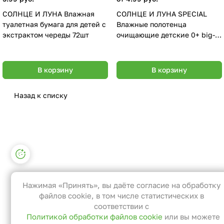
СОЛНЦЕ И ЛУНА Влажная
СОЛНЦЕ И ЛУНА SPECIAL
туалетная бумага для детей с
Влажные полотенца
экстрактом череды 72шт
очищающие детские 0+ big-
pack 42 шт
В корзину
В корзину
Назад к списку
Настройки файлов cookie
Функциональные
Эти файлы необходимы для
Нажимая «Принять», вы даёте согласие на обработку
функционирования сайта и не могут
файлов cookie, в том числе статистических в
быть отключены в наших системах. Вы
соответствии с
Политикой обработки файлов cookie
или вы можете
можете настроить браузер так, чтобы