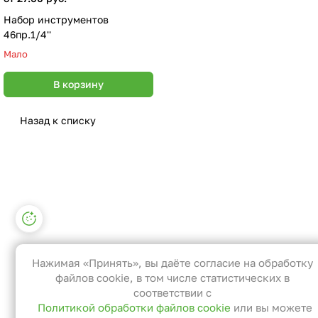
Набор инструментов
46пр.1/4''
Мало
В корзину
Назад к списку
Настройки файлов cookie
Функциональные
Эти файлы необходимы для
Нажимая «Принять», вы даёте согласие на обработку
функционирования сайта и не могут
файлов cookie, в том числе статистических в
быть отключены в наших системах. Вы
соответствии с
Политикой обработки файлов cookie
или вы можете
можете настроить браузер так, чтобы