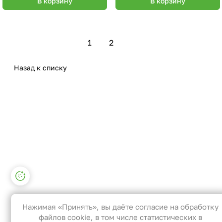
В корзину
В корзину
1
2
Назад к списку
Настройки файлов cookie
Функциональные
Эти файлы необходимы для
Нажимая «Принять», вы даёте согласие на обработку
функционирования сайта и не могут
файлов cookie, в том числе статистических в