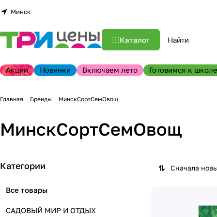
Минск
Каталог
Акции
Новинки
Включаем лето
Готовимся к школе
Главная
Бренды
МинскСортСемОвощ
МинскСортСемОвощ
Категории
Сначала нов
Все товары
САДОВЫЙ МИР И ОТДЫХ