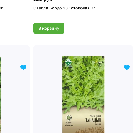
3г
Свекла Бордо 237 столовая 3г
В корзину