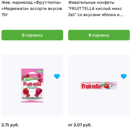
Жев. мармелад «Фрут-телла»
Жевательные конфеты
«Медвежата» ассорти вкусов
"FRUITTELLA кислый микс
70г
2в1" со вкусами яблока и
клубники, лимона и малины
41г_9х21шт
В корзину
В корзину
2.71 руб.
от 2.07 руб.