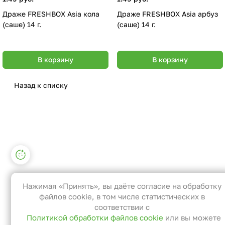
Драже FRESHBOX Asia кола
Драже FRESHBOX Asia арбуз
(саше) 14 г.
(саше) 14 г.
В корзину
В корзину
Назад к списку
Настройки файлов cookie
Функциональные
Эти файлы необходимы для
Нажимая «Принять», вы даёте согласие на обработку
функционирования сайта и не могут
файлов cookie, в том числе статистических в
быть отключены в наших системах. Вы
соответствии с
Политикой обработки файлов cookie
или вы можете
можете настроить браузер так, чтобы