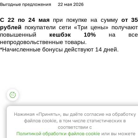
Выгодные предложения
22 мая 2026
С 22 по 24 мая
при покупке на сумму
от 35
рублей
покупатели сети «Три цены» получают
повышенный
кешбэк 10%
на все
непродовольственные товары.
*Начисленные бонусы действуют 14 дней.
Настройки файлов cookie
Функциональные
Эти файлы необходимы для
Нажимая «Принять», вы даёте согласие на обработку
функционирования сайта и не могут
файлов cookie, в том числе статистических в
быть отключены в наших системах. Вы
соответствии с
Политикой обработки файлов cookie
или вы можете
можете настроить браузер так, чтобы