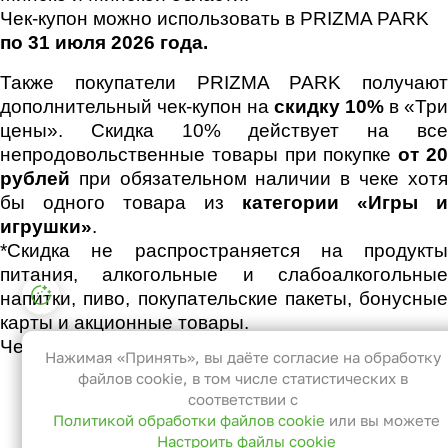
Чек-купон можно использовать в PRIZMA PARK
по 31 июля 2026 года.
Также покупатели PRIZMA PARK получают
дополнительный чек-купон на
скидку 10%
в «Три
цены».
Скидка 10% действует на вс
непродовольственные товары при покупке
от 2
рублей
при обязательном наличии в чеке хотя
бы одного товара из
категории «Игры и
игрушки»
.
*Скидка не распространяется на продукты
питания, алкогольные и слабоалкогольные
Настройки файлов cookie
напитки, пиво, покупательские пакеты, бонусные
карты и акционные товары.
Функциональные
Чек-купон действует по
31 июля 2026 года.
Эти файлы необходимы для
Нажимая «Принять», вы даёте согласие на обработку
функционирования сайта и не могут
файлов cookie, в том числе статистических в
быть отключены в наших системах. Вы
соответствии с
Политикой обработки файлов cookie
или вы можете
можете настроить браузер так, чтобы
Настроить файлы cookie
он блокировал их или уведомлял вас об