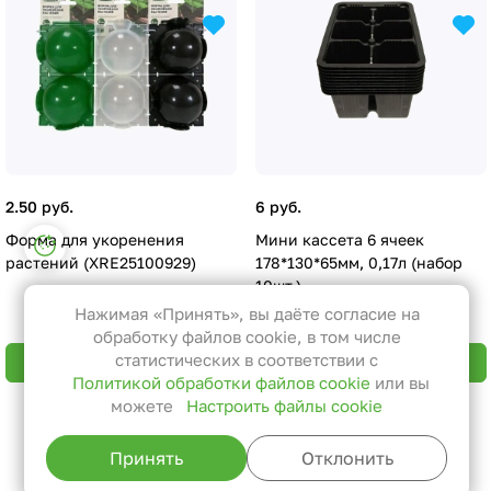
2.50 руб.
6 руб.
Настройки файлов cookie
Форма для укоренения
Мини кассета 6 ячеек
растений (XRE25100929)
178*130*65мм, 0,17л (набор
Функциональные
10шт.)
Эти файлы необходимы для
Нажимая «Принять», вы даёте согласие на
функционирования сайта и не
обработку файлов cookie, в том числе
могут быть отключены в наших
статистических в соответствии с
В корзину
В корзину
Политикой обработки файлов cookie
или вы
системах. Вы можете настроить
можете
Настроить файлы cookie
браузер так, чтобы он блокировал
Назад к списку
их или уведомлял вас об их
Принять
Отклонить
использовании, но в таком случае