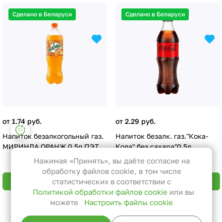
Сделано в Беларуси
Сделано в Беларуси
от 1.74 руб.
от 2.29 руб.
Настройки файлов cookie
Напиток безалкогольный газ.
Напиток безалк. газ."Кока-
Функциональные
МИРИНДА ОРАНЖ 0,5л ПЭТ
Кола" без сахара"0,5л
Эти файлы необходимы для
Нажимая «Принять», вы даёте согласие на
функционирования сайта и не
обработку файлов cookie, в том числе
могут быть отключены в наших
В корзину
В корзину
статистических в соответствии с
Политикой обработки файлов cookie
или вы
системах. Вы можете настроить
можете
Настроить файлы cookie
браузер так, чтобы он блокировал
Назад к списку
их или уведомлял вас об их