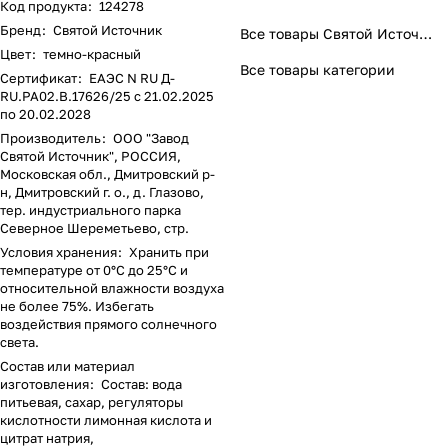
Код продукта
:
124278
Бренд
:
Святой Источник
Все товары Святой Источник
Цвет
:
темно-красный
Все товары категории
Сертификат
:
EAЭС N RU Д-
RU.PA02.B.17626/25 с 21.02.2025
по 20.02.2028
Производитель
:
ООО "Завод
Святой Источник", РОССИЯ,
Московская обл., Дмитровский р-
н, Дмитровский г. о., д. Глазово,
тер. индустриального парка
Северное Шереметьево, стр.
Условия хранения
:
Хранить при
температуре от 0°С до 25°С и
относительной влажности воздуха
не более 75%. Избегать
воздействия прямого солнечного
света.
Состав или материал
изготовления
:
Состав: вода
питьевая, сахар, регуляторы
кислотности лимонная кислота и
цитрат натрия,