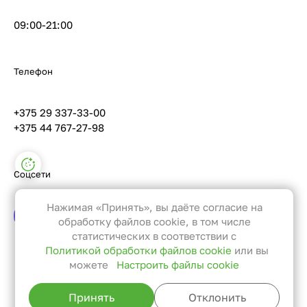
09:00-21:00
Телефон
+375 29 337-33-00
+375 44 767-27-98
Настройки файлов cookie
Соцсети
Функциональные
Эти файлы необходимы для
Нажимая «Принять», вы даёте согласие на
функционирования сайта и не
обработку файлов cookie, в том числе
могут быть отключены в наших
статистических в соответствии с
Политикой обработки файлов cookie
или вы
системах. Вы можете настроить
можете
Настроить файлы cookie
браузер так, чтобы он блокировал
Вернуться к списку
их или уведомлял вас об их
Принять
Отклонить
использовании, но в таком случае