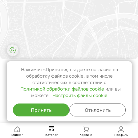
Настройки файлов cookie
Функциональные
Эти файлы необходимы для
Нажимая «Принять», вы даёте согласие на
функционирования сайта и не
обработку файлов cookie, в том числе
могут быть отключены в наших
статистических в соответствии с
Политикой обработки файлов cookie
или вы
системах. Вы можете настроить
можете
Настроить файлы cookie
браузер так, чтобы он блокировал
их или уведомлял вас об их
Принять
Отклонить
использовании, но в таком случае
возможно, что некоторые разделы
сайта не будут работать.
Главная
Каталог
Корзина
Профиль
Статистические