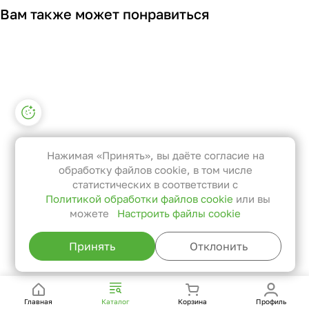
Вам также может понравиться
Настройки файлов cookie
Функциональные
Эти файлы необходимы для
Нажимая «Принять», вы даёте согласие на
функционирования сайта и не
обработку файлов cookie, в том числе
могут быть отключены в наших
статистических в соответствии с
Политикой обработки файлов cookie
или вы
системах. Вы можете настроить
можете
Настроить файлы cookie
браузер так, чтобы он блокировал
их или уведомлял вас об их
Принять
Отклонить
использовании, но в таком случае
возможно, что некоторые разделы
сайта не будут работать.
Главная
Каталог
Корзина
Профиль
Статистические