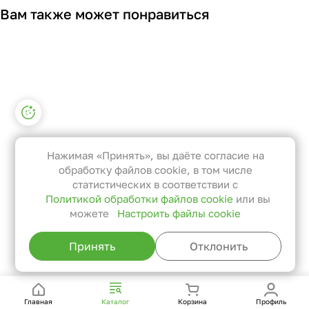
Вам также может понравиться
Настройки файлов cookie
Функциональные
Эти файлы необходимы для
Нажимая «Принять», вы даёте согласие на
функционирования сайта и не
обработку файлов cookie, в том числе
могут быть отключены в наших
статистических в соответствии с
Политикой обработки файлов cookie
или вы
системах. Вы можете настроить
можете
Настроить файлы cookie
браузер так, чтобы он блокировал
их или уведомлял вас об их
Принять
Отклонить
использовании, но в таком случае
возможно, что некоторые разделы
сайта не будут работать.
Главная
Каталог
Корзина
Профиль
Статистические