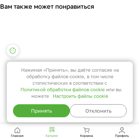
Вам также может понравиться
Настройки файлов cookie
Функциональные
Эти файлы необходимы для
Нажимая «Принять», вы даёте согласие на
функционирования сайта и не
обработку файлов cookie, в том числе
могут быть отключены в наших
статистических в соответствии с
Политикой обработки файлов cookie
или вы
системах. Вы можете настроить
можете
Настроить файлы cookie
браузер так, чтобы он блокировал
их или уведомлял вас об их
Принять
Отклонить
использовании, но в таком случае
возможно, что некоторые разделы
сайта не будут работать.
Главная
Каталог
Корзина
Профиль
Статистические