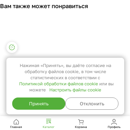
Вам также может понравиться
Настройки файлов cookie
Функциональные
Эти файлы необходимы для
Нажимая «Принять», вы даёте согласие на
функционирования сайта и не
обработку файлов cookie, в том числе
могут быть отключены в наших
статистических в соответствии с
Политикой обработки файлов cookie
или вы
системах. Вы можете настроить
можете
Настроить файлы cookie
браузер так, чтобы он блокировал
их или уведомлял вас об их
Принять
Отклонить
использовании, но в таком случае
возможно, что некоторые разделы
сайта не будут работать.
Главная
Каталог
Корзина
Профиль
Статистические