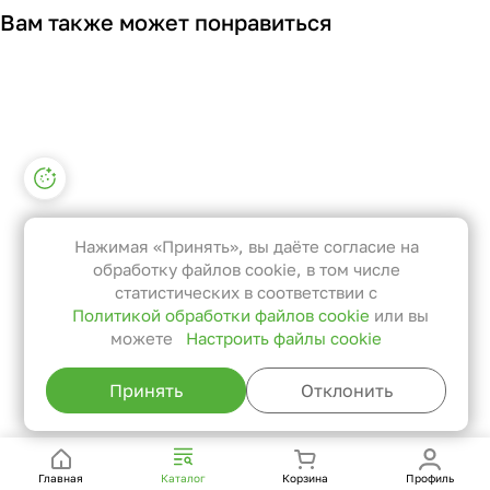
Вам также может понравиться
Настройки файлов cookie
Функциональные
Эти файлы необходимы для
Нажимая «Принять», вы даёте согласие на
функционирования сайта и не
обработку файлов cookie, в том числе
могут быть отключены в наших
статистических в соответствии с
Политикой обработки файлов cookie
или вы
системах. Вы можете настроить
можете
Настроить файлы cookie
браузер так, чтобы он блокировал
их или уведомлял вас об их
Принять
Отклонить
использовании, но в таком случае
возможно, что некоторые разделы
сайта не будут работать.
Главная
Каталог
Корзина
Профиль
Статистические