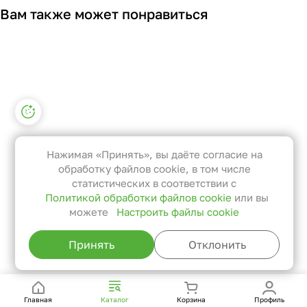
Вам также может понравиться
Настройки файлов cookie
Функциональные
Эти файлы необходимы для
Нажимая «Принять», вы даёте согласие на
функционирования сайта и не
обработку файлов cookie, в том числе
могут быть отключены в наших
статистических в соответствии с
Политикой обработки файлов cookie
или вы
системах. Вы можете настроить
можете
Настроить файлы cookie
браузер так, чтобы он блокировал
их или уведомлял вас об их
Принять
Отклонить
использовании, но в таком случае
возможно, что некоторые разделы
сайта не будут работать.
Главная
Каталог
Корзина
Профиль
Статистические