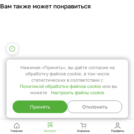
Вам также может понравиться
Настройки файлов cookie
Функциональные
Эти файлы необходимы для
Нажимая «Принять», вы даёте согласие на
функционирования сайта и не
обработку файлов cookie, в том числе
могут быть отключены в наших
статистических в соответствии с
Политикой обработки файлов cookie
или вы
системах. Вы можете настроить
можете
Настроить файлы cookie
браузер так, чтобы он блокировал
их или уведомлял вас об их
Принять
Отклонить
использовании, но в таком случае
возможно, что некоторые разделы
сайта не будут работать.
Главная
Каталог
Корзина
Профиль
Статистические