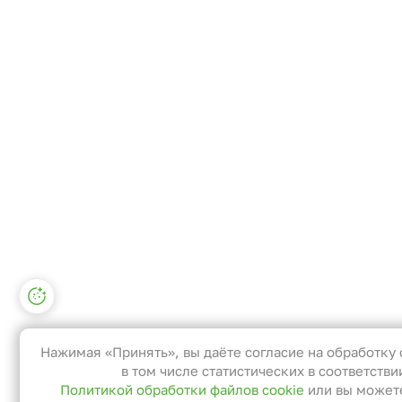
Настройки файлов cookie
Функциональные
Эти файлы необходимы для функционирования са
и не могут быть отключены в наших системах. Вы
Нажимая «Принять», вы даёте согласие на обработку 
можете настроить браузер так, чтобы он блокиро
в том числе статистических в соответстви
Политикой обработки файлов cookie
или вы може
их или уведомлял вас об их использовании, но в